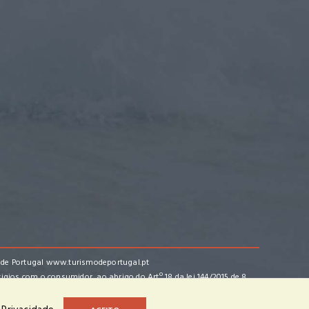
 de Portugal
www.turismodeportugal.pt
tigios com o consumidor, ao abrigo do Artº 18 da lei 144/2015 de 8