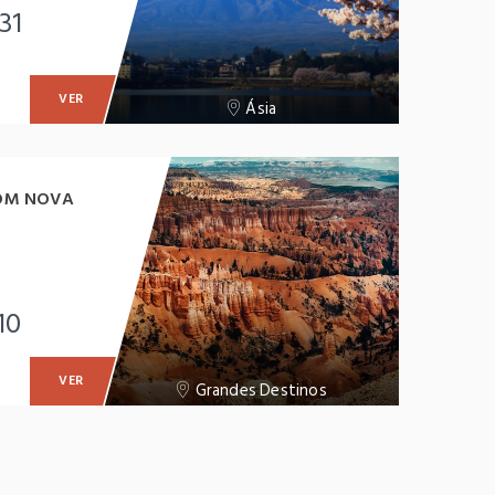
31
VER
Ásia
OM NOVA
10
VER
Grandes Destinos