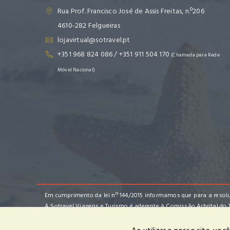
Rua Prof. Francisco José de Assis Freitas, n.º206
4610-282 Felgueiras
lojavirtual@sotravel.pt
+351 968 824 086 / +351 911 504 170
(Chamada para Rede
Móvel Nacional)
Em cumprimento da lei nº 144/2015 informamos que para a resolu
A Sotravel Viagens e Turismo é aderente à Comissão Arbrital do 
de Setembro.