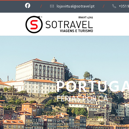
/
lojavirtual@sotravel.pt
/
+351 
PORTUG
FÉRIAS POR CÁ