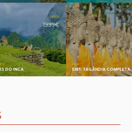
DESDE
1999€
NOS
ÁSIA
S DO INCA
5381: TAILÂNDIA COMPLETA
S