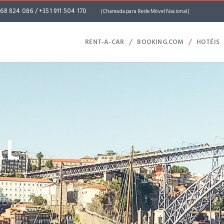
968 824 086 / +351 911 504 170
(Chamada para Rede Móvel Nacional)
/
/
RENT-A-CAR
BOOKING.COM
HOTÉIS
AL