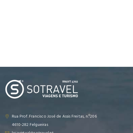
Rua Prof. Francisco José de Assis Freitas, n.º206
4610-282 Felgueiras
lojavirtual@sotravel.pt