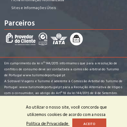
Sites e Informações Úteis
Parceiros
Em cumprimento da lei nº 144/2015 informamos que para a resolução de
conflitos de consumo deve ser contactada a comissão arbitral do Turismo
de Portugal
www.turismodeportugal.pt
A Sotravel Viagens e Turismo é aderente à Comissão Arbrital do Turismo de
Portugal:
www.turismodeportugal.pt
para a Reolução Alternativa de litigios
com o consumidor, ao abrigo do Artº 18 da lei 144/2015 de 8 de Setembro.
Ao utilizar o nosso site, você concorda que
utilizemos cookies de acordo com a nossa
Sotravel - Agência de Viagens e Turismo, Lda | RNAVT n. º 4702 | ©
Política de Privacidade
ACEITO