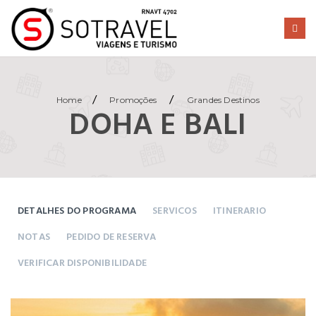
/
/
Home
Promoções
Grandes Destinos
DOHA E BALI
DETALHES DO PROGRAMA
SERVICOS
ITINERARIO
NOTAS
PEDIDO DE RESERVA
VERIFICAR DISPONIBILIDADE