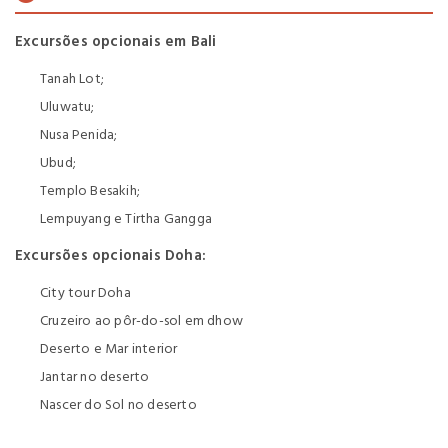
Excursões opcionais em Bali
Tanah Lot;
Uluwatu;
Nusa Penida;
Ubud;
Templo Besakih;
Lempuyang e Tirtha Gangga
Excursões opcionais Doha:
City tour Doha
Cruzeiro ao pôr-do-sol em dhow
Deserto e Mar interior
Jantar no deserto
Nascer do Sol no deserto